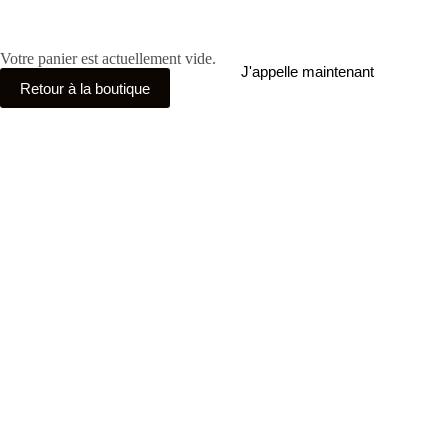
Passer
au
contenu
Votre panier est actuellement vide.
J'appelle maintenant
Retour à la boutique